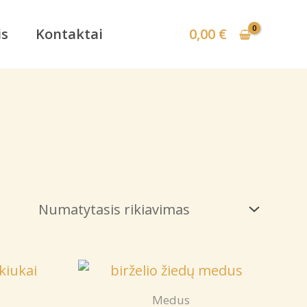
is
Kontaktai
0,00
€
Medus