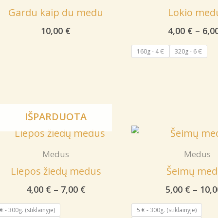
Gardu kaip du medu
Lokio med
10,00
€
4,00
€
–
6,0
160g - 4 Є
320g - 6 Є
IŠPARDUOTA
Medus
Medus
Liepos žiedų medus
Šeimų med
Price
4,00
€
–
7,00
€
5,00
€
–
10,
range:
4,00 €
€ - 300g. (stiklainyje)
5 € - 300g. (stiklainyje)