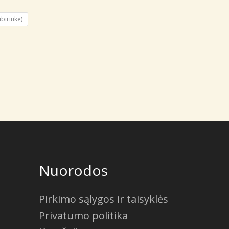
through
10,00 €
ibiriuke)
Nuorodos
Pirkimo sąlygos ir taisyklės
Privatumo politika