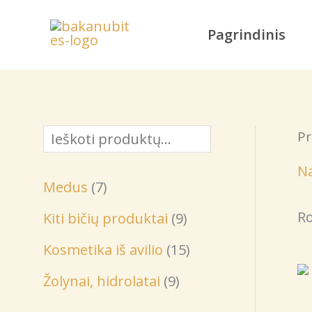
Pereiti
prie
Pagrindinis
turinio
Pr
P
a
Na
7
Medus
7
i
p
Ro
9
Kiti bičių produktai
9
e
r
p
1
š
Kosmetika iš avilio
15
o
r
5
k
9
Žolynai, hidrolatai
9
d
o
p
a
p