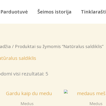
Parduotuvė
Šeimos istorija
Tinklarašt
adžia
/ Produktai su žymomis “Natūralus saldiklis”
tūralus saldiklis
domi visi rezultatai: 5
Medus
Medus