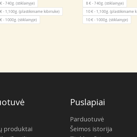
through
€ - 740g. (stiklainyje)
8 € - 740g. (stiklainyje)
7,00 €
 € - 1,100g. (plastikiniame kibiriuke)
10 € - 1,100g. (plastikiniame k
€ - 1000g. (stiklainyje)
10 € - 1000g. (stiklainyje)
uotuvė
Puslapiai
Parduotuvė
ių produktai
Šeimos istorija