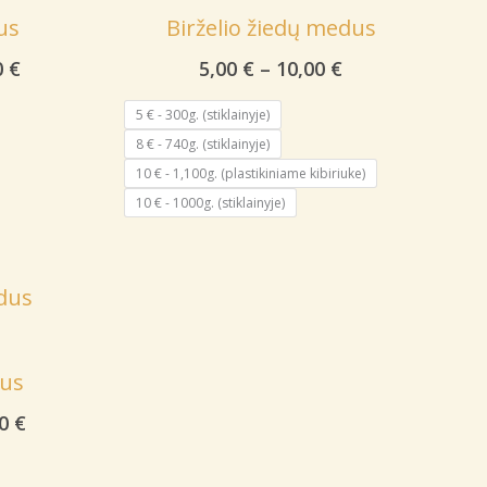
us
Birželio žiedų medus
Price
Price
0
€
5,00
€
–
10,00
€
range:
range:
4,00 €
5,00 €
5 € - 300g. (stiklainyje)
through
through
8 € - 740g. (stiklainyje)
6,00 €
10,00 €
10 € - 1,100g. (plastikiniame kibiriuke)
10 € - 1000g. (stiklainyje)
us
Price
00
€
range:
5,00 €