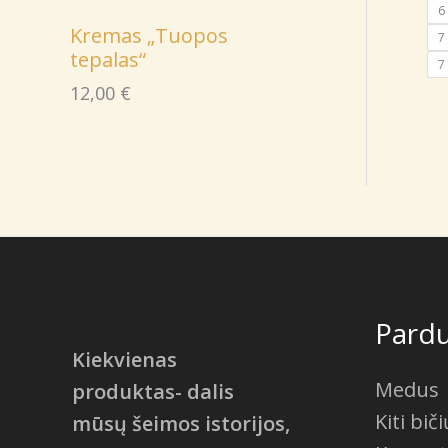
6 
Kremas „Tuopos
7
tepalas“
7 
12,00
€
Pard
Kiekvienas
Medus
produktas- dalis
Kiti bič
mūsų šeimos istorijos,