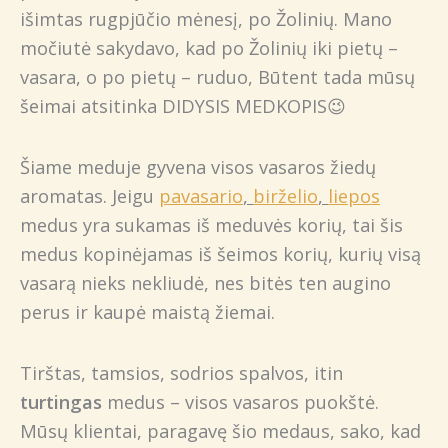
išimtas rugpjūčio mėnesį, po Žolinių. Mano
močiutė sakydavo, kad po Žolinių iki pietų –
vasara, o po pietų – ruduo, Būtent tada mūsų
šeimai atsitinka DIDYSIS MEDKOPIS😉
Šiame meduje gyvena visos vasaros žiedų
aromatas. Jeigu
pavasario
,
birželio
,
liepos
medus yra sukamas iš meduvės korių, tai šis
medus kopinėjamas iš šeimos korių, kurių visą
vasarą nieks nekliudė, nes bitės ten augino
perus ir kaupė maistą žiemai.
Tirštas, tamsios, sodrios spalvos, itin
turtingas
medus – visos vasaros puokštė.
Mūsų klientai, paragavę šio medaus, sako, kad