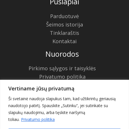
Puslapiai
Parduotuvė
Šeimos istorija
Tinklaraštis
Kontaktai
Nuorodos
Pirkimo sąlygos ir taisyklės
Privatumo politika
Krepšelis
Vertiname jūsų privatumą
Atsiskaitymas
Ši svetainė naudoja slapukus tam, kad užtikrintų geriausią
naudotojo patirtį. Spauskite „Sutinku“, jei sutinkate su
slapukų naudojimu, arba tęskite naršymą
© Bakanų ūkis | 2026
toliau.
Privatumo politika
2