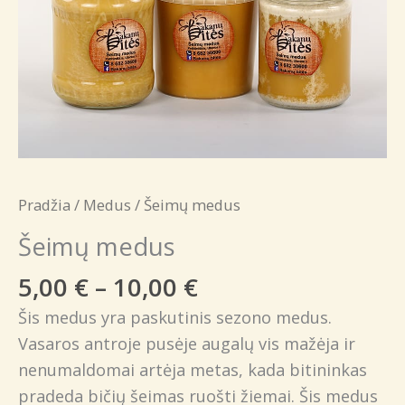
Pradžia
/
Medus
/ Šeimų medus
Šeimų medus
Price
5,00
€
–
10,00
€
range:
Šis medus yra paskutinis sezono medus.
5,00 €
Vasaros antroje pusėje augalų vis mažėja ir
through
nenumaldomai artėja metas, kada bitininkas
10,00 €
pradeda bičių šeimas ruošti žiemai. Šis medus