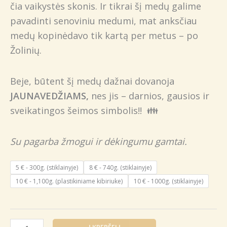
čia vaikystės skonis. Ir tikrai šį medų galime
pavadinti senoviniu medumi, mat anksčiau
medų kopinėdavo tik kartą per metus – po
Žolinių.
Beje, būtent šį medų dažnai dovanoja
JAUNAVEDŽIAMS,
nes jis – darnios, gausios ir
sveikatingos šeimos simbolis!! 👪
Su pagarba žmogui ir dėkingumu gamtai.
5 € - 300g. (stiklainyje)
8 € - 740g. (stiklainyje)
10 € - 1,100g. (plastikiniame kibiriuke)
10 € - 1000g. (stiklainyje)
produkto
Į KREPŠELĮ