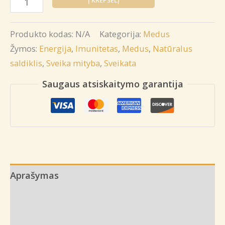
kiekis:
Šeimų
Produkto kodas:
N/A
Kategorija:
Medus
medus
Žymos:
Energija
,
Imunitetas
,
Medus
,
Natūralus
saldiklis
,
Sveika mityba
,
Sveikata
Saugaus atsiskaitymo garantija
Aprašymas
Papildoma informacija
Atsiliepimai (0)