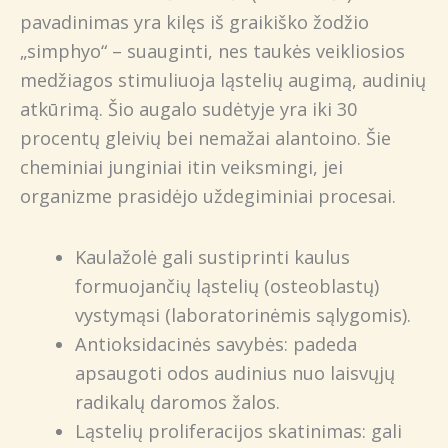
pavadinimas yra kilęs iš graikiško žodžio
„simphyo“ – suauginti, nes taukės veikliosios
medžiagos stimuliuoja ląstelių augimą, audinių
atkūrimą. Šio augalo sudėtyje yra iki 30
procentų gleivių bei nemažai alantoino. Šie
cheminiai junginiai itin veiksmingi, jei
organizme prasidėjo uždegiminiai procesai.
Kaulažolė gali sustiprinti kaulus
formuojančių ląstelių (osteoblastų)
vystymąsi (laboratorinėmis sąlygomis).
Antioksidacinės savybės: padeda
apsaugoti odos audinius nuo laisvųjų
radikalų daromos žalos.
Ląstelių proliferacijos skatinimas: gali