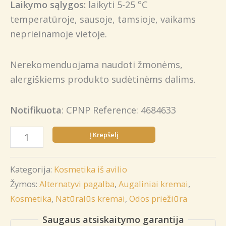
Laikymo sąlygos:
laikyti 5-25 ºC
temperatūroje, sausoje, tamsioje, vaikams
neprieinamoje vietoje.
Nerekomenduojama naudoti žmonėms,
alergiškiems produkto sudėtinėms dalims.
Notifikuota
: CPNP Reference: 4684633
produkto
Į Krepšelį
kiekis:
Kremas
Kategorija:
Kosmetika iš avilio
„Kaulažolės
Žymos:
Alternatyvi pagalba
,
Augaliniai kremai
,
tepalas“
Kosmetika
,
Natūralūs kremai
,
Odos priežiūra
Saugaus atsiskaitymo garantija