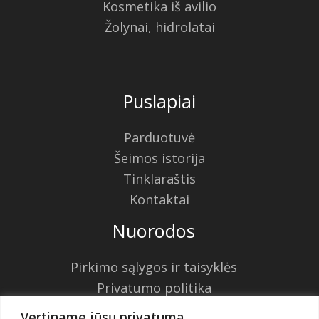
Kosmetika iš avilio
Žolynai, hidrolatai
Puslapiai
Parduotuvė
Šeimos istorija
Tinklaraštis
Kontaktai
Nuorodos
Pirkimo sąlygos ir taisyklės
Privatumo politika
Krepšelis
Vertiname jūsų privatumą