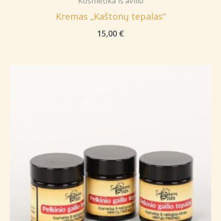
Kosmetika iš avilio
Kremas „Kaštonų tepalas“
15,00
€