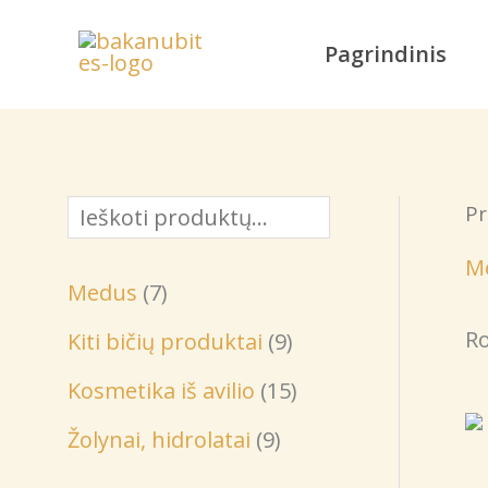
Pereiti
prie
Pagrindinis
turinio
Pr
P
a
M
7
Medus
7
i
p
Ro
9
Kiti bičių produktai
9
e
r
p
1
š
Kosmetika iš avilio
15
o
r
5
k
9
Žolynai, hidrolatai
9
d
o
p
a
p