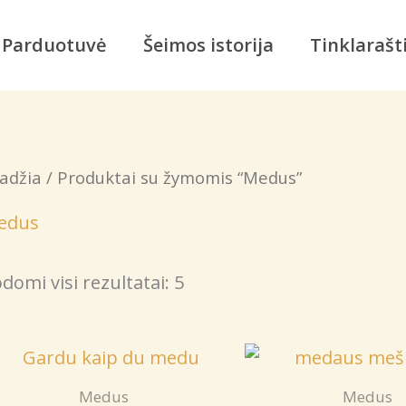
Parduotuvė
Šeimos istorija
Tinklarašt
adžia
/ Produktai su žymomis “Medus”
edus
domi visi rezultatai: 5
Medus
Medus