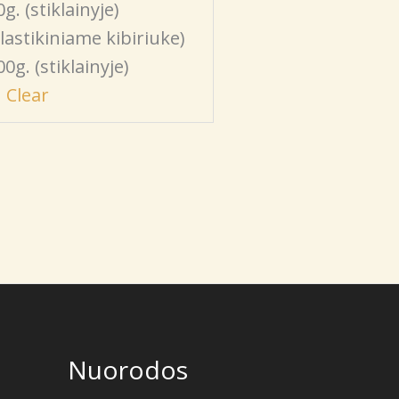
0g. (stiklainyje)
plastikiniame kibiriuke)
00g. (stiklainyje)
Clear
Nuorodos