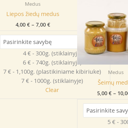
Medus
Liepos žiedų medus
Price
4,00
€
–
7,00
€
range:
4,00 €
through
7,00 €
4 € - 300g. (stiklainyje)
6 € - 740g. (stiklainyje)
7 € - 1,100g. (plastikiniame kibiriuke)
Medus
7 € - 1000g. (stiklainyje)
Šeimų med
Clear
5,00
€
–
10,
5 € - 30