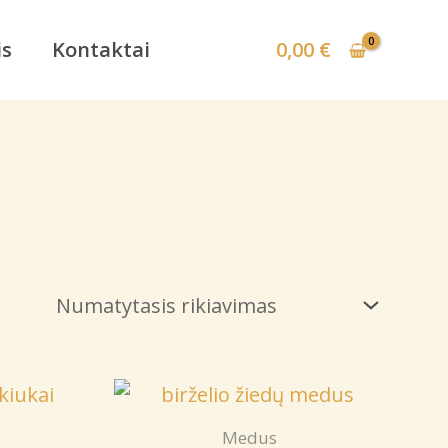
is
Kontaktai
0,00
€
Medus