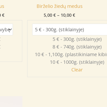
us
Birželio žiedų medus
Price
Price
0
€
5,00
€
–
10,00
€
range:
range:
4,00 €
5,00 €
through
through
6,00 €
10,00 €
Є
5 € - 300g. (stiklainyje)
Є
8 € - 740g. (stiklainyje)
10 € - 1,100g. (plastikiniame kibi
10 € - 1000g. (stiklainyje)
Clear