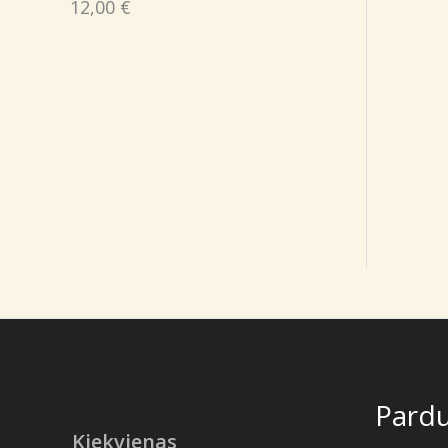
12,00
€
Pard
Kiekvienas