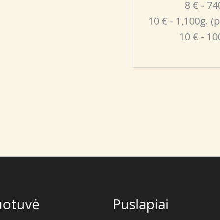
8 € - 74
10 € - 1,100g. (
10 € - 10
uotuvė
Puslapiai