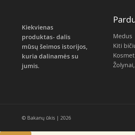
Pard
Kiekvienas
Medus
produktas- dalis
Kiti bič
mūsų šeimos istorijos,
Kosmetik
kuria dalinamės su
Žolynai,
jumis.
© Bakanų ūkis | 2026