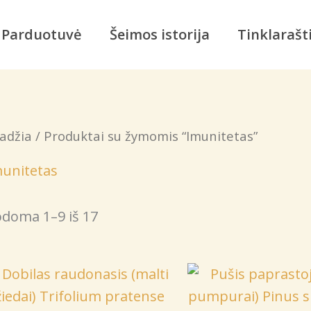
Parduotuvė
Šeimos istorija
Tinklarašt
adžia
/ Produktai su žymomis “Imunitetas”
unitetas
doma 1–9 iš 17