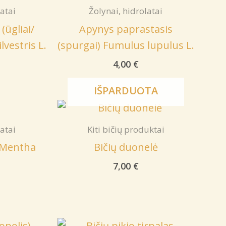
latai
Žolynai, hidrolatai
(ūgliai/
Apynys paprastasis
vestris L.
(spurgai) Fumulus lupulus L.
4,00
€
IŠPARDUOTA
latai
Kiti bičių produktai
) Mentha
Bičių duonelė
7,00
€