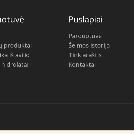
uotuvė
Puslapiai
Parduotuvė
ių produktai
Šeimos istorija
a iš avilio
Tinklaraštis
 hidrolatai
Kontaktai