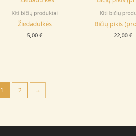
Kiti bičių produktai
Kiti bičių prod
Žiedadulkės
Bičių pikis (pr
5,00
€
22,00
€
1
2
→