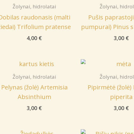
Žolynai, hidrolatai
Žolynai, hidro
Dobilas raudonasis (malti
Pušis paprastoji 
žiedai) Trifolium pratense
pumpurai) Pinus sil
4,00
€
3,00
€
Žolynai, hidrolatai
Žolynai, hidro
Pelynas (žolė) Artemisia
Pipirmėtė (žolė
Absinthium
piperita
3,00
€
3,00
€