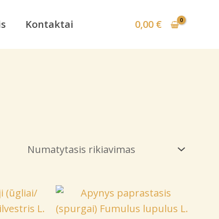
is
Kontaktai
0,00
€