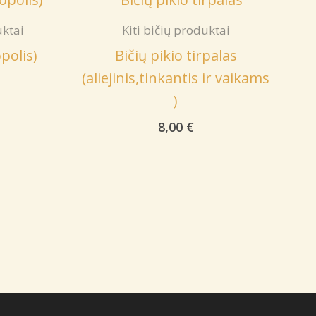
uktai
Kiti bičių produktai
opolis)
Bičių pikio tirpalas
(aliejinis,tinkantis ir vaikams
)
8,00
€