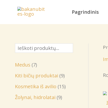
Pereiti
prie
Pagrindinis
turinio
Pr
P
a
Im
7
Medus
7
i
p
Ro
9
Kiti bičių produktai
9
e
r
p
1
š
Kosmetika iš avilio
15
o
r
5
k
9
Žolynai, hidrolatai
9
d
o
p
a
p