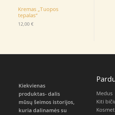
Kremas „Tuopos
tepalas“
12,00
€
Pard
Kiekvienas
Medus
produktas- dalis
Kiti bič
mūsų šeimos istorijos,
Kosmetik
kuria dalinamės su