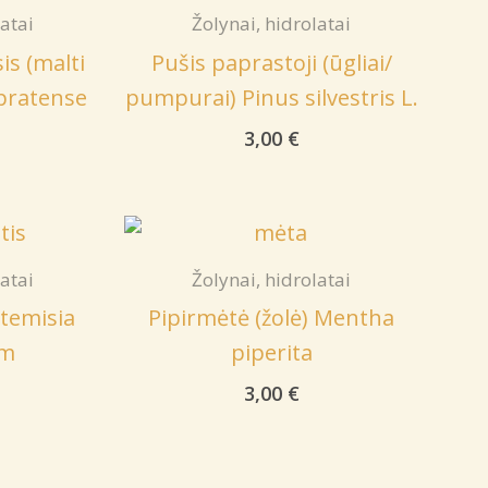
latai
Žolynai, hidrolatai
is (malti
Pušis paprastoji (ūgliai/
 pratense
pumpurai) Pinus silvestris L.
3,00
€
latai
Žolynai, hidrolatai
rtemisia
Pipirmėtė (žolė) Mentha
um
piperita
3,00
€