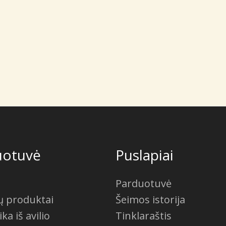
uotuvė
Puslapiai
Parduotuvė
ių produktai
Šeimos istorija
a iš avilio
Tinklaraštis