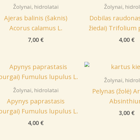
Žolynai, hidrolatai
Žolynai, hidro
Ajeras balinis (šaknis)
Dobilas raudonas
Acorus calamus L.
žiedai) Trifolium
7,00
€
4,00
€
Žolynai, hidro
Žolynai, hidrolatai
Pelynas (žolė) A
Apynys paprastasis
Absinthi
purgai) Fumulus lupulus L.
3,00
€
4,00
€