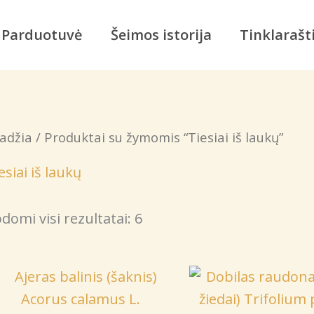
Parduotuvė
Šeimos istorija
Tinklarašt
adžia
/ Produktai su žymomis “Tiesiai iš laukų”
esiai iš laukų
domi visi rezultatai: 6