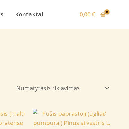
is
Kontaktai
0,00
€