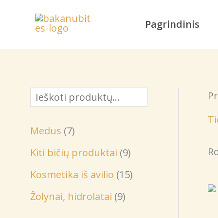
Pereiti
prie
Pagrindinis
turinio
Pr
P
a
Ti
7
Medus
7
i
p
Ro
9
Kiti bičių produktai
9
e
r
p
1
š
Kosmetika iš avilio
15
o
r
5
k
9
Žolynai, hidrolatai
9
d
o
p
a
p