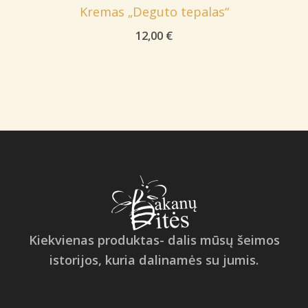
Kremas „Deguto tepalas“
12,00
€
Kiekvienas produktas- dalis mūsų šeimos
istorijos, kuria dalinamės su jumis.