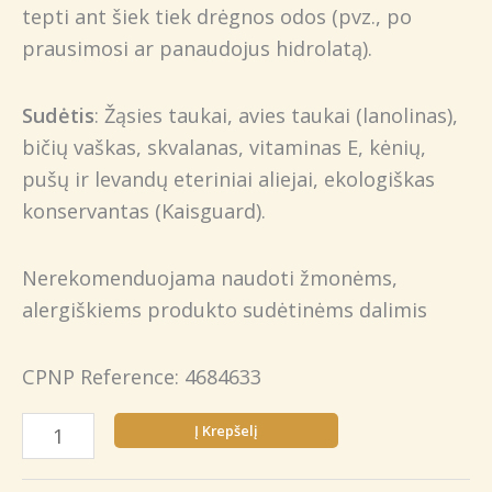
tepti ant šiek tiek drėgnos odos (pvz., po
prausimosi ar panaudojus hidrolatą).
Sudėtis
: Žąsies taukai, avies taukai (lanolinas),
bičių vaškas, skvalanas, vitaminas E, kėnių,
pušų ir levandų eteriniai aliejai, ekologiškas
konservantas (Kaisguard).
Nerekomenduojama naudoti žmonėms,
alergiškiems produkto sudėtinėms dalimis
CPNP Reference: 4684633
produkto
Į Krepšelį
kiekis:
Lano