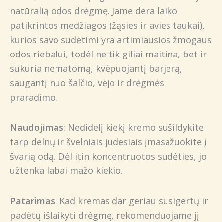
natūralią odos drėgmę. Jame dera laiko
patikrintos medžiagos (žąsies ir avies taukai),
kurios savo sudėtimi yra artimiausios žmogaus
odos riebalui, todėl ne tik giliai maitina, bet ir
sukuria nematomą, kvėpuojantį barjerą,
saugantį nuo šalčio, vėjo ir drėgmės
praradimo.
Naudojimas
: Nedidelį kiekį kremo sušildykite
tarp delnų ir švelniais judesiais įmasažuokite į
švarią odą. Dėl itin koncentruotos sudėties, jo
užtenka labai mažo kiekio.
Patarimas:
Kad kremas dar geriau susigertų ir
padėtų išlaikyti drėgmę, rekomenduojame jį