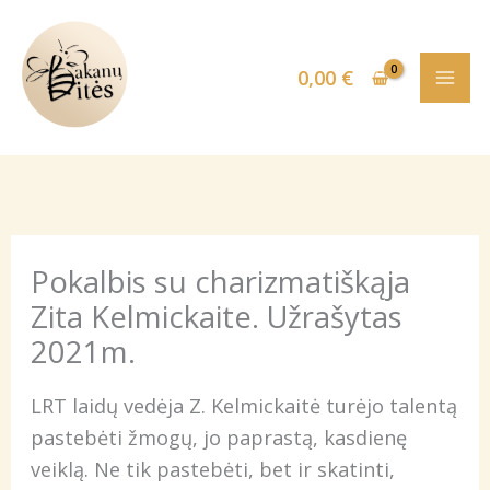
Pereiti
prie
0,00
€
turinio
Pokalbis su charizmatiškąja
Zita Kelmickaite. Užrašytas
2021m.
LRT laidų vedėja Z. Kelmickaitė turėjo talentą
pastebėti žmogų, jo paprastą, kasdienę
veiklą. Ne tik pastebėti, bet ir skatinti,